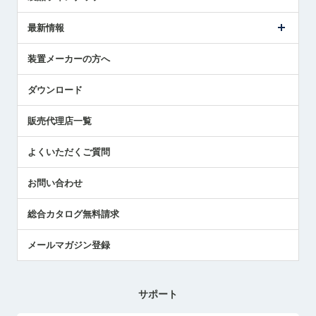
ごあいさつ
メトロールの事業
タッチスイッチ製品
最新情報
受賞履歴
ツールセッタ製品
メディア掲載
タッチプローブ製品
ニュースリリース
装置メーカーの方へ
採用情報
エアマイクロセンサ製品
メトロールの技術
国/地域/言語
アプリケーション
ダウンロード
社員ブログ
展示会レポート
販売代理店一覧
中小企業のBCP地震対策
センサのテクニカルガイド
よくいただくご質問
社長ブログ
お問い合わせ
総合カタログ無料請求
メールマガジン登録
サポート