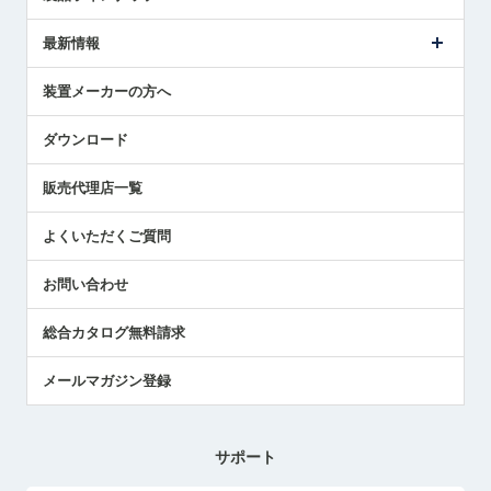
ごあいさつ
メトロールの事業
タッチスイッチ製品
最新情報
受賞履歴
ツールセッタ製品
メディア掲載
タッチプローブ製品
ニュースリリース
装置メーカーの方へ
採用情報
エアマイクロセンサ製品
メトロールの技術
国/地域/言語
アプリケーション
ダウンロード
社員ブログ
展示会レポート
販売代理店一覧
中小企業のBCP地震対策
センサのテクニカルガイド
よくいただくご質問
社長ブログ
お問い合わせ
総合カタログ無料請求
メールマガジン登録
サポート