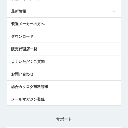
ごあいさつ
メトロールの事業
タッチスイッチ製品
最新情報
受賞履歴
ツールセッタ製品
メディア掲載
タッチプローブ製品
ニュースリリース
装置メーカーの方へ
採用情報
エアマイクロセンサ製品
メトロールの技術
国/地域/言語
アプリケーション
ダウンロード
社員ブログ
展示会レポート
販売代理店一覧
中小企業のBCP地震対策
センサのテクニカルガイド
よくいただくご質問
社長ブログ
お問い合わせ
総合カタログ無料請求
メールマガジン登録
サポート