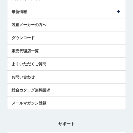
ごあいさつ
メトロールの事業
タッチスイッチ製品
最新情報
受賞履歴
ツールセッタ製品
メディア掲載
タッチプローブ製品
ニュースリリース
装置メーカーの方へ
採用情報
エアマイクロセンサ製品
メトロールの技術
国/地域/言語
アプリケーション
ダウンロード
社員ブログ
展示会レポート
販売代理店一覧
中小企業のBCP地震対策
センサのテクニカルガイド
よくいただくご質問
社長ブログ
お問い合わせ
総合カタログ無料請求
メールマガジン登録
サポート