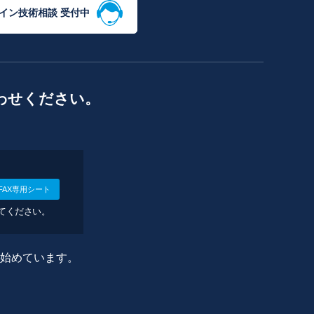
イン技術相談 受付中
わせください。
FAX専用シート
してください。
に始めています。