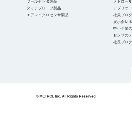
ツールセッタ製品
メトロー
タッチプローブ製品
アプリケ
エアマイクロセンサ製品
社員ブロ
展示会レ
中小企業の
センサの
社長ブロ
© METROL Inc. All Rights Reserved.