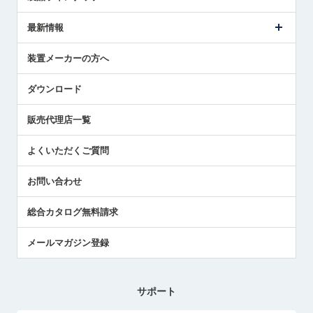
ごあいさつ
メトロールの事業
タッチスイッチ製品
最新情報
受賞履歴
ツールセッタ製品
メディア掲載
タッチプローブ製品
ニュースリリース
装置メーカーの方へ
採用情報
エアマイクロセンサ製品
メトロールの技術
国/地域/言語
アプリケーション
ダウンロード
社員ブログ
展示会レポート
販売代理店一覧
中小企業のBCP地震対策
センサのテクニカルガイド
よくいただくご質問
社長ブログ
お問い合わせ
総合カタログ無料請求
メールマガジン登録
サポート