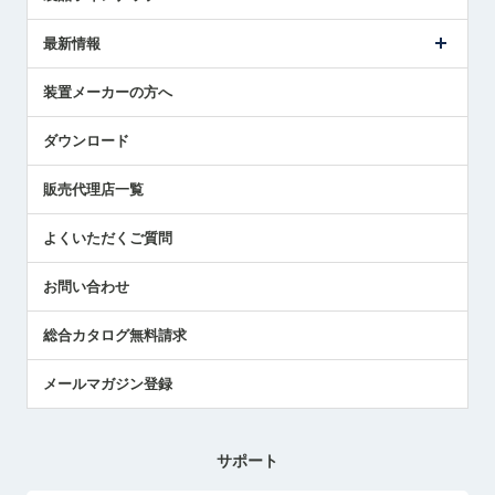
ごあいさつ
メトロールの事業
タッチスイッチ製品
最新情報
受賞履歴
ツールセッタ製品
メディア掲載
タッチプローブ製品
ニュースリリース
装置メーカーの方へ
採用情報
エアマイクロセンサ製品
メトロールの技術
国/地域/言語
アプリケーション
ダウンロード
社員ブログ
展示会レポート
販売代理店一覧
中小企業のBCP地震対策
センサのテクニカルガイド
よくいただくご質問
社長ブログ
お問い合わせ
総合カタログ無料請求
メールマガジン登録
サポート