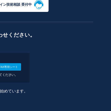
イン技術相談 受付中
わせください。
FAX専用シート
してください。
に始めています。