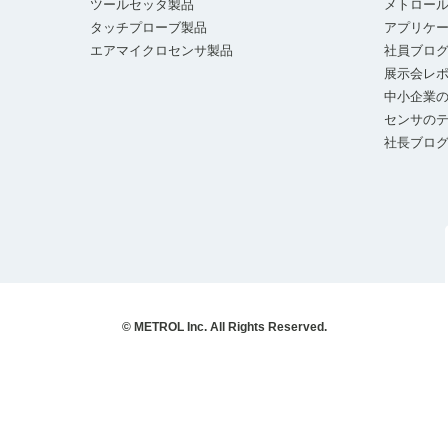
ツールセッタ製品
メトロー
タッチプローブ製品
アプリケ
エアマイクロセンサ製品
社員ブロ
展示会レ
中小企業の
センサの
社長ブロ
© METROL Inc. All Rights Reserved.