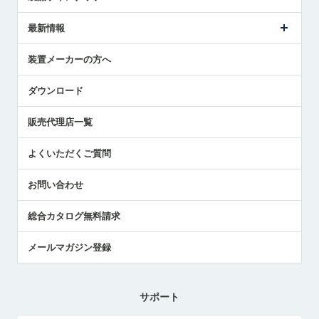
ごあいさつ
メトロールの事業
タッチスイッチ製品
最新情報
受賞履歴
ツールセッタ製品
メディア掲載
タッチプローブ製品
ニュースリリース
装置メーカーの方へ
採用情報
エアマイクロセンサ製品
メトロールの技術
国/地域/言語
アプリケーション
ダウンロード
社員ブログ
展示会レポート
販売代理店一覧
中小企業のBCP地震対策
センサのテクニカルガイド
よくいただくご質問
社長ブログ
お問い合わせ
総合カタログ無料請求
メールマガジン登録
サポート