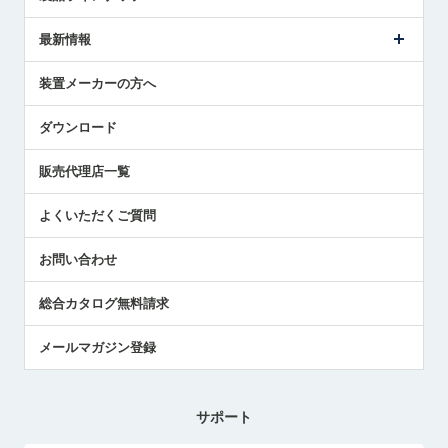
ごあいさつ
メトロールの事業
タッチスイッチ製品
最新情報
受賞履歴
ツールセッタ製品
メディア掲載
タッチプローブ製品
ニュースリリース
装置メーカーの方へ
採用情報
エアマイクロセンサ製品
メトロールの技術
国/地域/言語
アプリケーション
ダウンロード
社員ブログ
展示会レポート
販売代理店一覧
中小企業のBCP地震対策
センサのテクニカルガイド
よくいただくご質問
社長ブログ
お問い合わせ
総合カタログ無料請求
メールマガジン登録
サポート