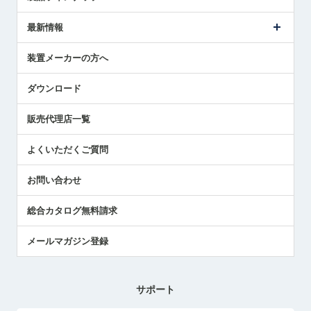
ごあいさつ
メトロールの事業
タッチスイッチ製品
最新情報
受賞履歴
ツールセッタ製品
メディア掲載
タッチプローブ製品
ニュースリリース
装置メーカーの方へ
採用情報
エアマイクロセンサ製品
メトロールの技術
国/地域/言語
アプリケーション
ダウンロード
社員ブログ
展示会レポート
販売代理店一覧
中小企業のBCP地震対策
センサのテクニカルガイド
よくいただくご質問
社長ブログ
お問い合わせ
総合カタログ無料請求
メールマガジン登録
サポート