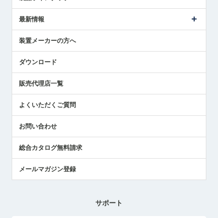
ごあいさつ
メトロールの事業
タッチスイッチ製品
最新情報
受賞履歴
ツールセッタ製品
メディア掲載
タッチプローブ製品
ニュースリリース
装置メーカーの方へ
採用情報
エアマイクロセンサ製品
メトロールの技術
国/地域/言語
アプリケーション
ダウンロード
社員ブログ
展示会レポート
販売代理店一覧
中小企業のBCP地震対策
センサのテクニカルガイド
よくいただくご質問
社長ブログ
お問い合わせ
総合カタログ無料請求
メールマガジン登録
サポート