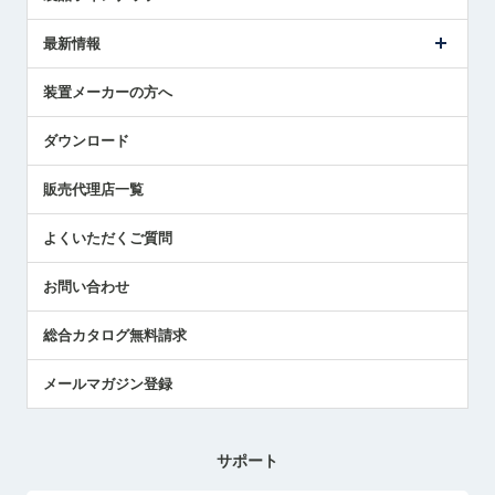
ごあいさつ
メトロールの事業
タッチスイッチ製品
最新情報
受賞履歴
ツールセッタ製品
メディア掲載
タッチプローブ製品
ニュースリリース
装置メーカーの方へ
採用情報
エアマイクロセンサ製品
メトロールの技術
国/地域/言語
アプリケーション
ダウンロード
社員ブログ
展示会レポート
販売代理店一覧
中小企業のBCP地震対策
センサのテクニカルガイド
よくいただくご質問
社長ブログ
お問い合わせ
総合カタログ無料請求
メールマガジン登録
サポート