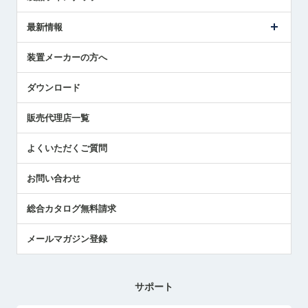
ごあいさつ
メトロールの事業
タッチスイッチ製品
最新情報
受賞履歴
ツールセッタ製品
メディア掲載
タッチプローブ製品
ニュースリリース
装置メーカーの方へ
採用情報
エアマイクロセンサ製品
メトロールの技術
国/地域/言語
アプリケーション
ダウンロード
社員ブログ
展示会レポート
販売代理店一覧
中小企業のBCP地震対策
センサのテクニカルガイド
よくいただくご質問
社長ブログ
お問い合わせ
総合カタログ無料請求
メールマガジン登録
サポート