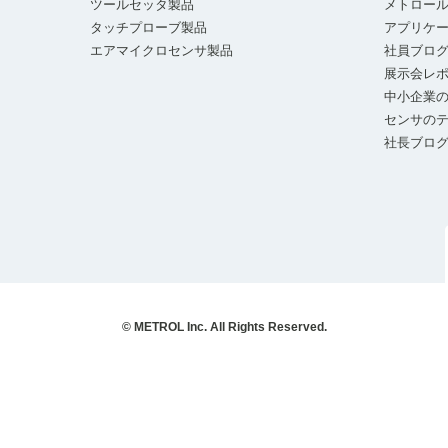
ツールセッタ製品
メトロー
タッチプローブ製品
アプリケ
エアマイクロセンサ製品
社員ブロ
展示会レ
中小企業の
センサの
社長ブロ
© METROL Inc. All Rights Reserved.