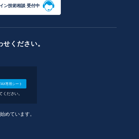
イン技術相談 受付中
わせください。
FAX専用シート
してください。
に始めています。