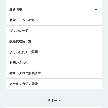
ごあいさつ
メトロールの事業
タッチスイッチ製品
最新情報
受賞履歴
ツールセッタ製品
メディア掲載
タッチプローブ製品
ニュースリリース
装置メーカーの方へ
採用情報
エアマイクロセンサ製品
メトロールの技術
国/地域/言語
アプリケーション
ダウンロード
社員ブログ
展示会レポート
販売代理店一覧
中小企業のBCP地震対策
センサのテクニカルガイド
よくいただくご質問
社長ブログ
お問い合わせ
総合カタログ無料請求
メールマガジン登録
サポート