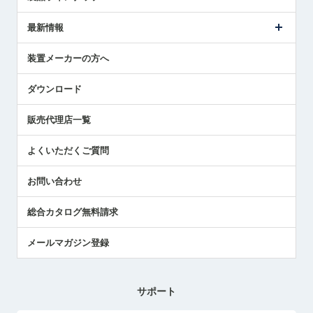
ごあいさつ
メトロールの事業
タッチスイッチ製品
最新情報
受賞履歴
ツールセッタ製品
メディア掲載
タッチプローブ製品
ニュースリリース
装置メーカーの方へ
採用情報
エアマイクロセンサ製品
メトロールの技術
国/地域/言語
アプリケーション
ダウンロード
社員ブログ
展示会レポート
販売代理店一覧
中小企業のBCP地震対策
センサのテクニカルガイド
よくいただくご質問
社長ブログ
お問い合わせ
総合カタログ無料請求
メールマガジン登録
サポート