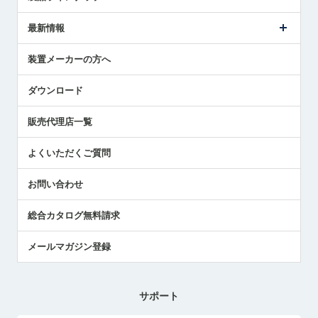
ごあいさつ
メトロールの事業
タッチスイッチ製品
最新情報
受賞履歴
ツールセッタ製品
メディア掲載
タッチプローブ製品
ニュースリリース
装置メーカーの方へ
採用情報
エアマイクロセンサ製品
メトロールの技術
国/地域/言語
アプリケーション
ダウンロード
社員ブログ
展示会レポート
販売代理店一覧
中小企業のBCP地震対策
センサのテクニカルガイド
よくいただくご質問
社長ブログ
お問い合わせ
総合カタログ無料請求
メールマガジン登録
サポート