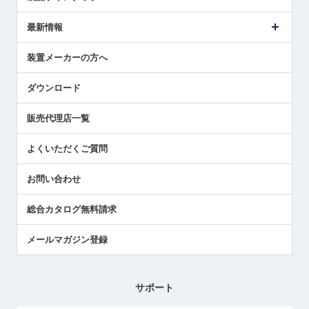
ごあいさつ
メトロールの事業
タッチスイッチ製品
最新情報
受賞履歴
ツールセッタ製品
メディア掲載
タッチプローブ製品
ニュースリリース
装置メーカーの方へ
採用情報
エアマイクロセンサ製品
メトロールの技術
国/地域/言語
アプリケーション
ダウンロード
社員ブログ
展示会レポート
販売代理店一覧
中小企業のBCP地震対策
センサのテクニカルガイド
よくいただくご質問
社長ブログ
お問い合わせ
総合カタログ無料請求
メールマガジン登録
サポート