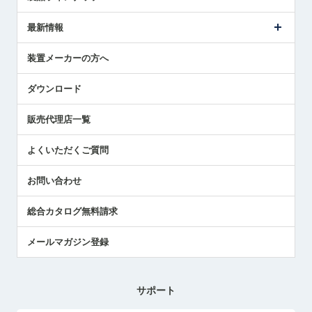
ごあいさつ
メトロールの事業
タッチスイッチ製品
最新情報
受賞履歴
ツールセッタ製品
メディア掲載
タッチプローブ製品
ニュースリリース
装置メーカーの方へ
採用情報
エアマイクロセンサ製品
メトロールの技術
国/地域/言語
アプリケーション
ダウンロード
社員ブログ
展示会レポート
販売代理店一覧
中小企業のBCP地震対策
センサのテクニカルガイド
よくいただくご質問
社長ブログ
お問い合わせ
総合カタログ無料請求
メールマガジン登録
サポート