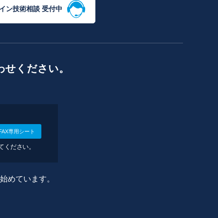
イン技術相談 受付中
わせください。
FAX専用シート
してください。
に始めています。