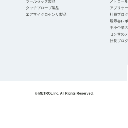
ツールセッタ製品
メトロー
タッチプローブ製品
アプリケ
エアマイクロセンサ製品
社員ブロ
展示会レ
中小企業の
センサの
社長ブロ
© METROL Inc. All Rights Reserved.