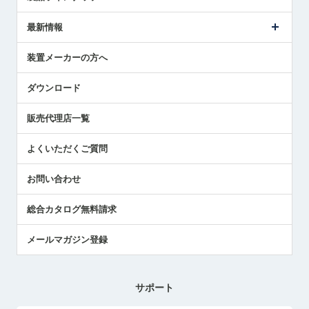
ごあいさつ
メトロールの事業
タッチスイッチ製品
最新情報
受賞履歴
ツールセッタ製品
メディア掲載
タッチプローブ製品
ニュースリリース
装置メーカーの方へ
採用情報
エアマイクロセンサ製品
メトロールの技術
国/地域/言語
アプリケーション
ダウンロード
社員ブログ
展示会レポート
販売代理店一覧
中小企業のBCP地震対策
センサのテクニカルガイド
よくいただくご質問
社長ブログ
お問い合わせ
総合カタログ無料請求
メールマガジン登録
サポート