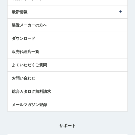
ごあいさつ
メトロールの事業
タッチスイッチ製品
最新情報
受賞履歴
ツールセッタ製品
メディア掲載
タッチプローブ製品
ニュースリリース
装置メーカーの方へ
採用情報
エアマイクロセンサ製品
メトロールの技術
国/地域/言語
アプリケーション
ダウンロード
社員ブログ
展示会レポート
販売代理店一覧
中小企業のBCP地震対策
センサのテクニカルガイド
よくいただくご質問
社長ブログ
お問い合わせ
総合カタログ無料請求
メールマガジン登録
サポート