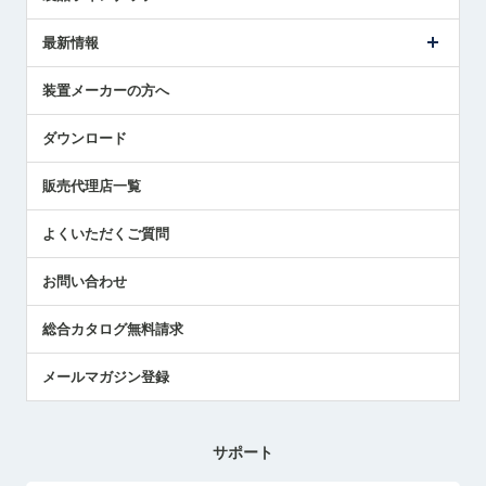
ごあいさつ
メトロールの事業
タッチスイッチ製品
最新情報
受賞履歴
ツールセッタ製品
メディア掲載
タッチプローブ製品
ニュースリリース
装置メーカーの方へ
採用情報
エアマイクロセンサ製品
メトロールの技術
国/地域/言語
アプリケーション
ダウンロード
社員ブログ
展示会レポート
販売代理店一覧
中小企業のBCP地震対策
センサのテクニカルガイド
よくいただくご質問
社長ブログ
お問い合わせ
総合カタログ無料請求
メールマガジン登録
サポート