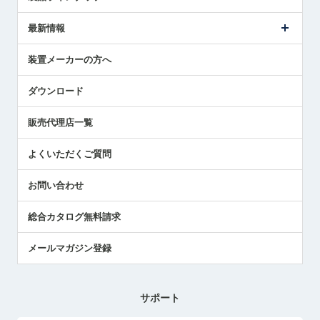
ごあいさつ
メトロールの事業
タッチスイッチ製品
最新情報
受賞履歴
ツールセッタ製品
メディア掲載
タッチプローブ製品
ニュースリリース
装置メーカーの方へ
採用情報
エアマイクロセンサ製品
メトロールの技術
国/地域/言語
アプリケーション
ダウンロード
社員ブログ
展示会レポート
販売代理店一覧
中小企業のBCP地震対策
センサのテクニカルガイド
よくいただくご質問
社長ブログ
お問い合わせ
総合カタログ無料請求
メールマガジン登録
サポート