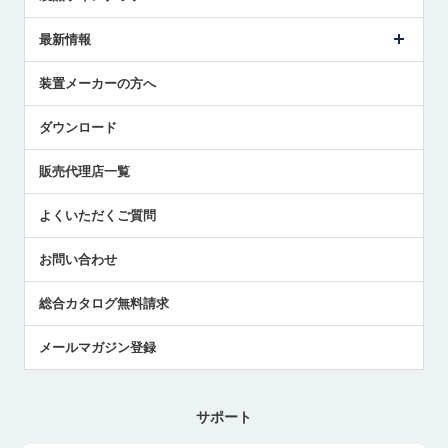
ごあいさつ
メトロールの事業
タッチスイッチ製品
最新情報
受賞履歴
ツールセッタ製品
メディア掲載
タッチプローブ製品
ニュースリリース
装置メーカーの方へ
採用情報
エアマイクロセンサ製品
メトロールの技術
国/地域/言語
アプリケーション
ダウンロード
社員ブログ
展示会レポート
販売代理店一覧
中小企業のBCP地震対策
センサのテクニカルガイド
よくいただくご質問
社長ブログ
お問い合わせ
総合カタログ無料請求
メールマガジン登録
サポート