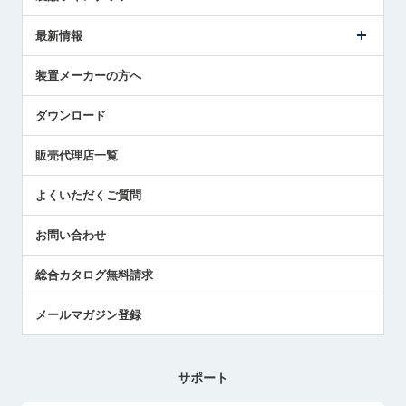
ごあいさつ
メトロールの事業
タッチスイッチ製品
最新情報
受賞履歴
ツールセッタ製品
メディア掲載
タッチプローブ製品
ニュースリリース
装置メーカーの方へ
採用情報
エアマイクロセンサ製品
メトロールの技術
国/地域/言語
アプリケーション
ダウンロード
社員ブログ
展示会レポート
販売代理店一覧
中小企業のBCP地震対策
センサのテクニカルガイド
よくいただくご質問
社長ブログ
お問い合わせ
総合カタログ無料請求
メールマガジン登録
サポート