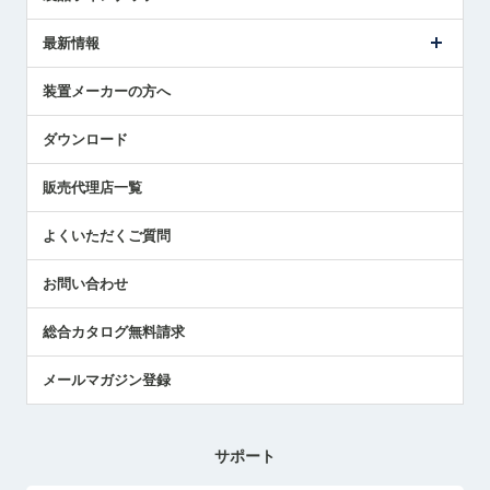
ごあいさつ
メトロールの事業
タッチスイッチ製品
最新情報
受賞履歴
ツールセッタ製品
メディア掲載
タッチプローブ製品
ニュースリリース
装置メーカーの方へ
採用情報
エアマイクロセンサ製品
メトロールの技術
国/地域/言語
アプリケーション
ダウンロード
社員ブログ
展示会レポート
販売代理店一覧
中小企業のBCP地震対策
センサのテクニカルガイド
よくいただくご質問
社長ブログ
お問い合わせ
総合カタログ無料請求
メールマガジン登録
サポート