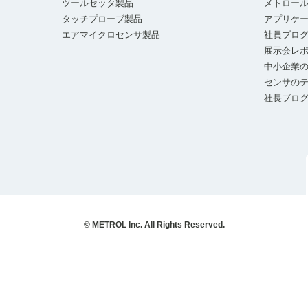
ツールセッタ製品
メトロー
タッチプローブ製品
アプリケ
エアマイクロセンサ製品
社員ブロ
展示会レ
中小企業の
センサの
社長ブロ
© METROL Inc. All Rights Reserved.