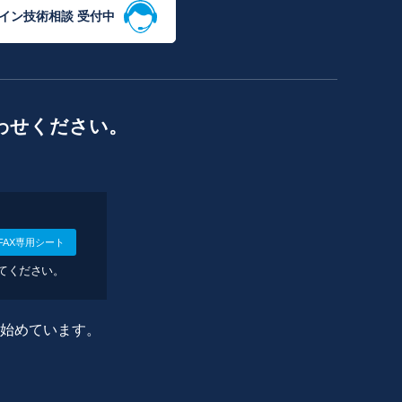
イン技術相談 受付中
わせください。
FAX専用シート
してください。
に始めています。