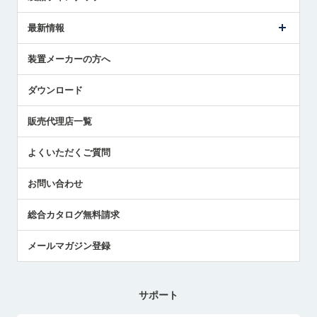
ごあいさつ
メトロールの事業
タッチスイッチ製品
最新情報
受賞履歴
ツールセッタ製品
メディア掲載
タッチプローブ製品
ニュースリリース
装置メーカーの方へ
採用情報
エアマイクロセンサ製品
メトロールの技術
国/地域/言語
アプリケーション
ダウンロード
社員ブログ
展示会レポート
販売代理店一覧
中小企業のBCP地震対策
センサのテクニカルガイド
よくいただくご質問
社長ブログ
お問い合わせ
総合カタログ無料請求
メールマガジン登録
サポート