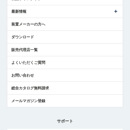
ごあいさつ
メトロールの事業
タッチスイッチ製品
最新情報
受賞履歴
ツールセッタ製品
メディア掲載
タッチプローブ製品
ニュースリリース
装置メーカーの方へ
採用情報
エアマイクロセンサ製品
メトロールの技術
国/地域/言語
アプリケーション
ダウンロード
社員ブログ
展示会レポート
販売代理店一覧
中小企業のBCP地震対策
センサのテクニカルガイド
よくいただくご質問
社長ブログ
お問い合わせ
総合カタログ無料請求
メールマガジン登録
サポート