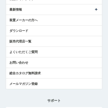
ごあいさつ
メトロールの事業
タッチスイッチ製品
最新情報
受賞履歴
ツールセッタ製品
メディア掲載
タッチプローブ製品
ニュースリリース
装置メーカーの方へ
採用情報
エアマイクロセンサ製品
メトロールの技術
国/地域/言語
アプリケーション
ダウンロード
社員ブログ
展示会レポート
販売代理店一覧
中小企業のBCP地震対策
センサのテクニカルガイド
よくいただくご質問
社長ブログ
お問い合わせ
総合カタログ無料請求
メールマガジン登録
サポート