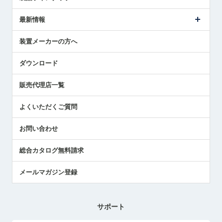
ごあいさつ
メトロールの事業
タッチスイッチ製品
最新情報
受賞履歴
ツールセッタ製品
メディア掲載
タッチプローブ製品
ニュースリリース
装置メーカーの方へ
採用情報
エアマイクロセンサ製品
メトロールの技術
国/地域/言語
アプリケーション
ダウンロード
社員ブログ
展示会レポート
販売代理店一覧
中小企業のBCP地震対策
センサのテクニカルガイド
よくいただくご質問
社長ブログ
お問い合わせ
総合カタログ無料請求
メールマガジン登録
サポート