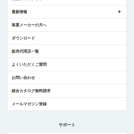
ごあいさつ
メトロールの事業
タッチスイッチ製品
最新情報
受賞履歴
ツールセッタ製品
メディア掲載
タッチプローブ製品
ニュースリリース
装置メーカーの方へ
採用情報
エアマイクロセンサ製品
メトロールの技術
国/地域/言語
アプリケーション
ダウンロード
社員ブログ
展示会レポート
販売代理店一覧
中小企業のBCP地震対策
センサのテクニカルガイド
よくいただくご質問
社長ブログ
お問い合わせ
総合カタログ無料請求
メールマガジン登録
サポート