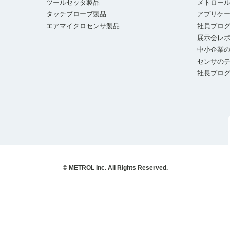
ツールセッタ製品
メトロー
タッチプローブ製品
アプリケ
エアマイクロセンサ製品
社員ブロ
展示会レ
中小企業の
センサの
社長ブロ
© METROL Inc. All Rights Reserved.