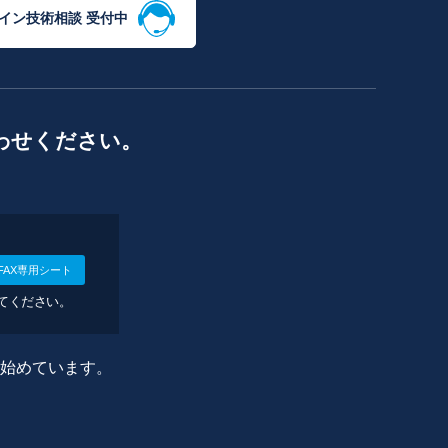
イン技術相談 受付中
わせください。
FAX専用シート
してください。
に始めています。