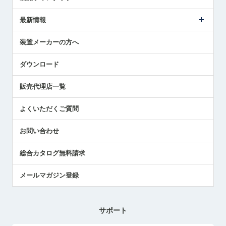
ごあいさつ
メトロールの事業
タッチスイッチ製品
最新情報
受賞履歴
ツールセッタ製品
メディア掲載
タッチプローブ製品
ニュースリリース
装置メーカーの方へ
採用情報
エアマイクロセンサ製品
メトロールの技術
国/地域/言語
アプリケーション
ダウンロード
社員ブログ
展示会レポート
販売代理店一覧
中小企業のBCP地震対策
センサのテクニカルガイド
よくいただくご質問
社長ブログ
お問い合わせ
総合カタログ無料請求
メールマガジン登録
サポート