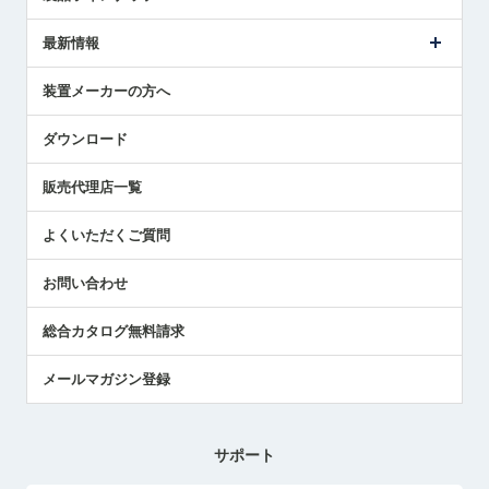
ごあいさつ
メトロールの事業
タッチスイッチ製品
最新情報
受賞履歴
ツールセッタ製品
メディア掲載
タッチプローブ製品
ニュースリリース
装置メーカーの方へ
採用情報
エアマイクロセンサ製品
メトロールの技術
国/地域/言語
アプリケーション
ダウンロード
社員ブログ
展示会レポート
販売代理店一覧
中小企業のBCP地震対策
センサのテクニカルガイド
よくいただくご質問
社長ブログ
お問い合わせ
総合カタログ無料請求
メールマガジン登録
サポート