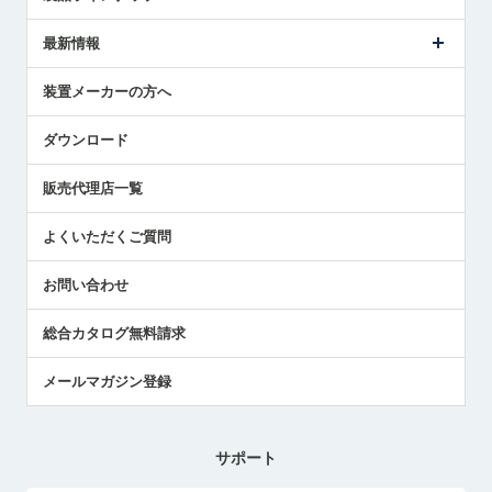
ごあいさつ
メトロールの事業
タッチスイッチ製品
最新情報
受賞履歴
ツールセッタ製品
メディア掲載
タッチプローブ製品
ニュースリリース
装置メーカーの方へ
採用情報
エアマイクロセンサ製品
メトロールの技術
国/地域/言語
アプリケーション
ダウンロード
社員ブログ
展示会レポート
販売代理店一覧
中小企業のBCP地震対策
センサのテクニカルガイド
よくいただくご質問
社長ブログ
お問い合わせ
総合カタログ無料請求
メールマガジン登録
サポート