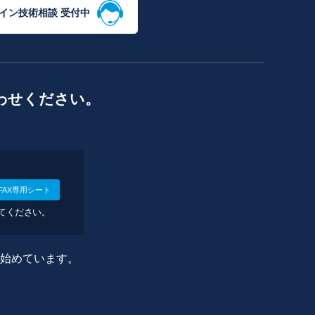
イン技術相談 受付中
わせください。
FAX専用シート
してください。
に始めています。