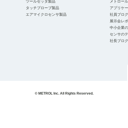
ツールセッタ製品
メトロー
タッチプローブ製品
アプリケ
エアマイクロセンサ製品
社員ブロ
展示会レ
中小企業の
センサの
社長ブロ
© METROL Inc. All Rights Reserved.