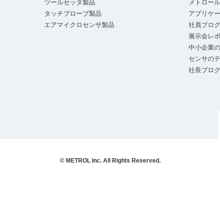
ツールセッタ製品
メトロー
タッチプローブ製品
アプリケ
エアマイクロセンサ製品
社員ブロ
展示会レ
中小企業の
センサの
社長ブロ
© METROL Inc. All Rights Reserved.