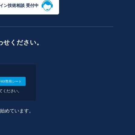
イン技術相談 受付中
わせください。
FAX専用シート
してください。
に始めています。