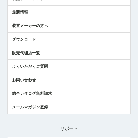
ごあいさつ
メトロールの事業
タッチスイッチ製品
最新情報
受賞履歴
ツールセッタ製品
メディア掲載
タッチプローブ製品
ニュースリリース
装置メーカーの方へ
採用情報
エアマイクロセンサ製品
メトロールの技術
国/地域/言語
アプリケーション
ダウンロード
社員ブログ
展示会レポート
販売代理店一覧
中小企業のBCP地震対策
センサのテクニカルガイド
よくいただくご質問
社長ブログ
お問い合わせ
総合カタログ無料請求
メールマガジン登録
サポート