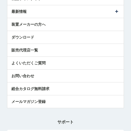
ごあいさつ
メトロールの事業
タッチスイッチ製品
最新情報
受賞履歴
ツールセッタ製品
メディア掲載
タッチプローブ製品
ニュースリリース
装置メーカーの方へ
採用情報
エアマイクロセンサ製品
メトロールの技術
国/地域/言語
アプリケーション
ダウンロード
社員ブログ
展示会レポート
販売代理店一覧
中小企業のBCP地震対策
センサのテクニカルガイド
よくいただくご質問
社長ブログ
お問い合わせ
総合カタログ無料請求
メールマガジン登録
サポート