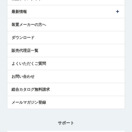
ごあいさつ
メトロールの事業
タッチスイッチ製品
最新情報
受賞履歴
ツールセッタ製品
メディア掲載
タッチプローブ製品
ニュースリリース
装置メーカーの方へ
採用情報
エアマイクロセンサ製品
メトロールの技術
国/地域/言語
アプリケーション
ダウンロード
社員ブログ
展示会レポート
販売代理店一覧
中小企業のBCP地震対策
センサのテクニカルガイド
よくいただくご質問
社長ブログ
お問い合わせ
総合カタログ無料請求
メールマガジン登録
サポート