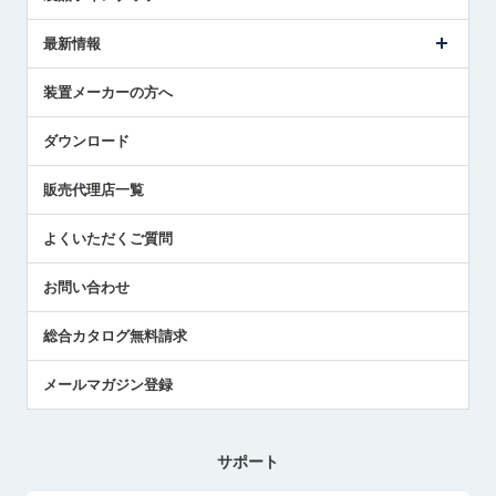
ごあいさつ
メトロールの事業
タッチスイッチ製品
最新情報
受賞履歴
ツールセッタ製品
メディア掲載
タッチプローブ製品
ニュースリリース
装置メーカーの方へ
採用情報
エアマイクロセンサ製品
メトロールの技術
国/地域/言語
アプリケーション
ダウンロード
社員ブログ
展示会レポート
販売代理店一覧
中小企業のBCP地震対策
センサのテクニカルガイド
よくいただくご質問
社長ブログ
お問い合わせ
総合カタログ無料請求
メールマガジン登録
サポート