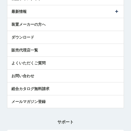
ごあいさつ
メトロールの事業
タッチスイッチ製品
最新情報
受賞履歴
ツールセッタ製品
メディア掲載
タッチプローブ製品
ニュースリリース
装置メーカーの方へ
採用情報
エアマイクロセンサ製品
メトロールの技術
国/地域/言語
アプリケーション
ダウンロード
社員ブログ
展示会レポート
販売代理店一覧
中小企業のBCP地震対策
センサのテクニカルガイド
よくいただくご質問
社長ブログ
お問い合わせ
総合カタログ無料請求
メールマガジン登録
サポート