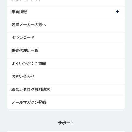
ごあいさつ
メトロールの事業
タッチスイッチ製品
最新情報
受賞履歴
ツールセッタ製品
メディア掲載
タッチプローブ製品
ニュースリリース
装置メーカーの方へ
採用情報
エアマイクロセンサ製品
メトロールの技術
国/地域/言語
アプリケーション
ダウンロード
社員ブログ
展示会レポート
販売代理店一覧
中小企業のBCP地震対策
センサのテクニカルガイド
よくいただくご質問
社長ブログ
お問い合わせ
総合カタログ無料請求
メールマガジン登録
サポート