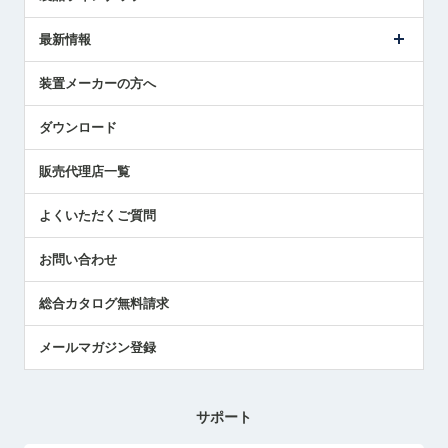
ごあいさつ
メトロールの事業
タッチスイッチ製品
最新情報
受賞履歴
ツールセッタ製品
メディア掲載
タッチプローブ製品
ニュースリリース
装置メーカーの方へ
採用情報
エアマイクロセンサ製品
メトロールの技術
国/地域/言語
アプリケーション
ダウンロード
社員ブログ
展示会レポート
販売代理店一覧
中小企業のBCP地震対策
センサのテクニカルガイド
よくいただくご質問
社長ブログ
お問い合わせ
総合カタログ無料請求
メールマガジン登録
サポート