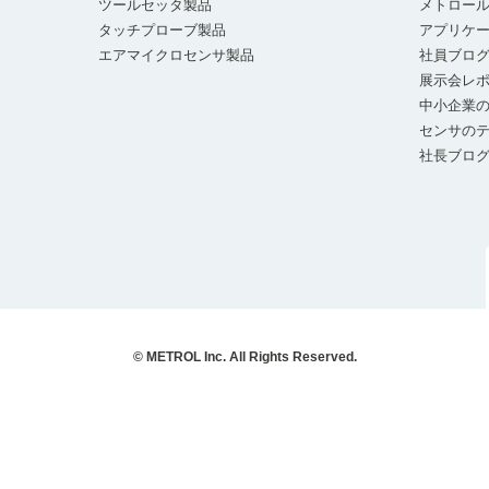
ツールセッタ製品
メトロー
タッチプローブ製品
アプリケ
エアマイクロセンサ製品
社員ブロ
展示会レ
中小企業の
センサの
社長ブロ
© METROL Inc. All Rights Reserved.