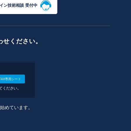
イン技術相談 受付中
わせください。
FAX専用シート
してください。
に始めています。