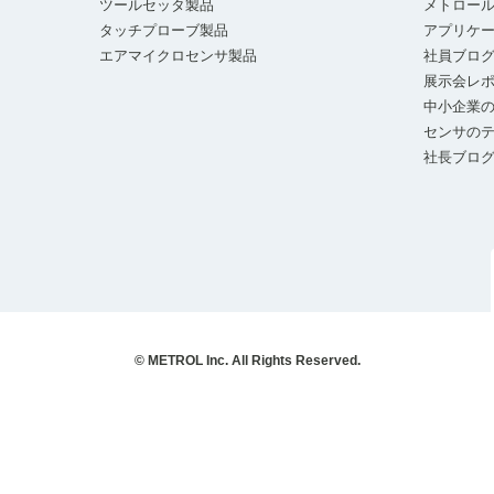
ツールセッタ製品
メトロー
タッチプローブ製品
アプリケ
エアマイクロセンサ製品
社員ブロ
展示会レ
中小企業の
センサの
社長ブロ
© METROL Inc. All Rights Reserved.