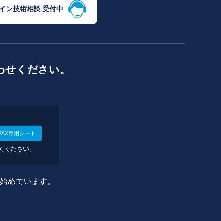
イン技術相談 受付中
わせください。
FAX専用シート
してください。
に始めています。