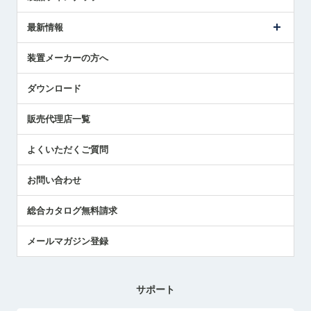
ごあいさつ
メトロールの事業
タッチスイッチ製品
最新情報
受賞履歴
ツールセッタ製品
メディア掲載
タッチプローブ製品
ニュースリリース
装置メーカーの方へ
採用情報
エアマイクロセンサ製品
メトロールの技術
国/地域/言語
アプリケーション
ダウンロード
社員ブログ
展示会レポート
販売代理店一覧
中小企業のBCP地震対策
センサのテクニカルガイド
よくいただくご質問
社長ブログ
お問い合わせ
総合カタログ無料請求
メールマガジン登録
サポート